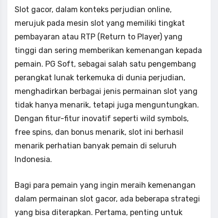
Slot gacor, dalam konteks perjudian online,
merujuk pada mesin slot yang memiliki tingkat
pembayaran atau RTP (Return to Player) yang
tinggi dan sering memberikan kemenangan kepada
pemain. PG Soft, sebagai salah satu pengembang
perangkat lunak terkemuka di dunia perjudian,
menghadirkan berbagai jenis permainan slot yang
tidak hanya menarik, tetapi juga menguntungkan.
Dengan fitur-fitur inovatif seperti wild symbols,
free spins, dan bonus menarik, slot ini berhasil
menarik perhatian banyak pemain di seluruh
Indonesia.
Bagi para pemain yang ingin meraih kemenangan
dalam permainan slot gacor, ada beberapa strategi
yang bisa diterapkan. Pertama, penting untuk