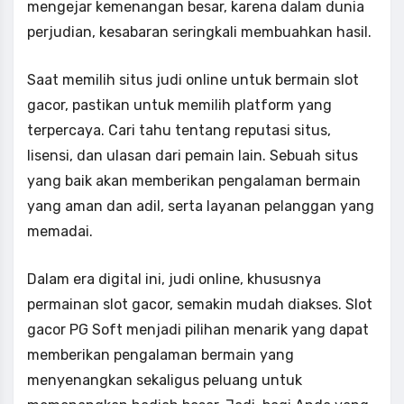
mengejar kemenangan besar, karena dalam dunia
perjudian, kesabaran seringkali membuahkan hasil.
Saat memilih situs judi online untuk bermain slot
gacor, pastikan untuk memilih platform yang
terpercaya. Cari tahu tentang reputasi situs,
lisensi, dan ulasan dari pemain lain. Sebuah situs
yang baik akan memberikan pengalaman bermain
yang aman dan adil, serta layanan pelanggan yang
memadai.
Dalam era digital ini, judi online, khususnya
permainan slot gacor, semakin mudah diakses. Slot
gacor PG Soft menjadi pilihan menarik yang dapat
memberikan pengalaman bermain yang
menyenangkan sekaligus peluang untuk