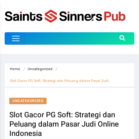
Home
Uncategorized
Slot Gacor PG Soft: Strategi dan Peluang dalam Pasar Judi…
UNCATEGORIZED
Slot Gacor PG Soft: Strategi dan
Peluang dalam Pasar Judi Online
Indonesia