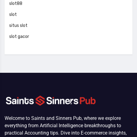
slot88
slot
situs slot
slot gacor
Welcome to Saints and Sinners Pub, where we explore
everything from Artificial Intelligence breakthroughs to
practical Accounting tips. Dive into E-commerce insights,