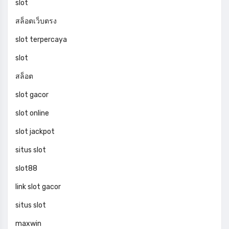
slot
สล็อตเว็บตรง
slot terpercaya
slot
สล็อต
slot gacor
slot online
slot jackpot
situs slot
slot88
link slot gacor
situs slot
maxwin