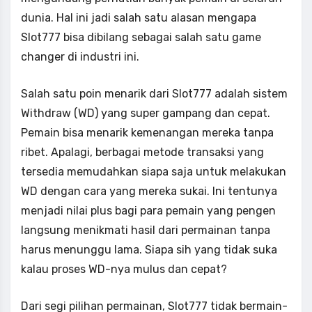
dunia. Hal ini jadi salah satu alasan mengapa
Slot777 bisa dibilang sebagai salah satu game
changer di industri ini.
Salah satu poin menarik dari Slot777 adalah sistem
Withdraw (WD) yang super gampang dan cepat.
Pemain bisa menarik kemenangan mereka tanpa
ribet. Apalagi, berbagai metode transaksi yang
tersedia memudahkan siapa saja untuk melakukan
WD dengan cara yang mereka sukai. Ini tentunya
menjadi nilai plus bagi para pemain yang pengen
langsung menikmati hasil dari permainan tanpa
harus menunggu lama. Siapa sih yang tidak suka
kalau proses WD-nya mulus dan cepat?
Dari segi pilihan permainan, Slot777 tidak bermain-