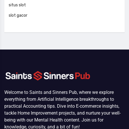
situs slot
slot gacor
Welcome to Saints and Sinners Pub, where we explore
everything from Artificial Intelligence breakthroughs to
practical Accounting tips. Dive into E-commerce insights,
tackle Home Improvement projects, and nurture your well-
being with our Mental Health content. Join us for
knowledge, curiosity, and a bit of fun!