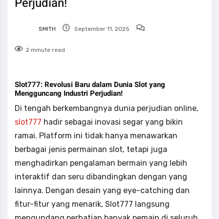
Perjudian!
SMITH
September 11, 2025
2 minute read
Slot777: Revolusi Baru dalam Dunia Slot yang
Mengguncang Industri Perjudian!
Di tengah berkembangnya dunia perjudian online,
slot777
hadir sebagai inovasi segar yang bikin
ramai. Platform ini tidak hanya menawarkan
berbagai jenis permainan slot, tetapi juga
menghadirkan pengalaman bermain yang lebih
interaktif dan seru dibandingkan dengan yang
lainnya. Dengan desain yang eye-catching dan
fitur-fitur yang menarik, Slot777 langsung
mengundang perhatian banyak pemain di seluruh