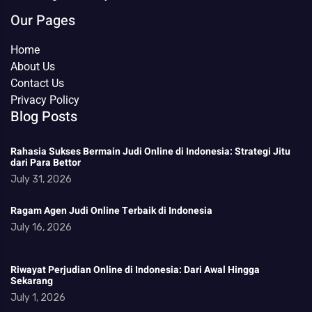
Our Pages
Home
About Us
Contact Us
Privacy Policy
Blog Posts
Rahasia Sukses Bermain Judi Online di Indonesia: Strategi Jitu
dari Para Bettor
July 31, 2026
Ragam Agen Judi Online Terbaik di Indonesia
July 16, 2026
Riwayat Perjudian Online di Indonesia: Dari Awal Hingga
Sekarang
July 1, 2026