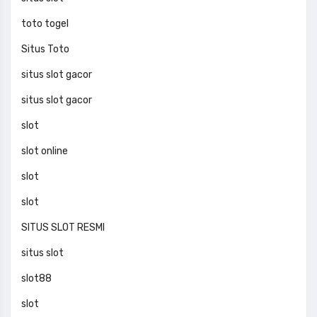
toto togel
Situs Toto
situs slot gacor
situs slot gacor
slot
slot online
slot
slot
SITUS SLOT RESMI
situs slot
slot88
slot