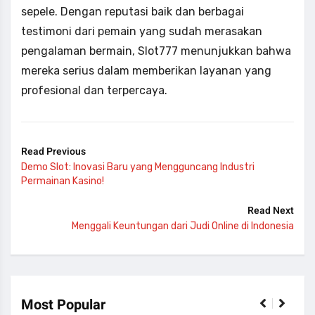
sepele. Dengan reputasi baik dan berbagai
testimoni dari pemain yang sudah merasakan
pengalaman bermain, Slot777 menunjukkan bahwa
mereka serius dalam memberikan layanan yang
profesional dan terpercaya.
Read Previous
Demo Slot: Inovasi Baru yang Mengguncang Industri
Permainan Kasino!
Read Next
Menggali Keuntungan dari Judi Online di Indonesia
Most Popular