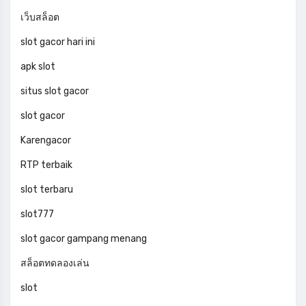
เว็บสล็อต
slot gacor hari ini
apk slot
situs slot gacor
slot gacor
Karengacor
RTP terbaik
slot terbaru
slot777
slot gacor gampang menang
สล็อตทดลองเล่น
slot