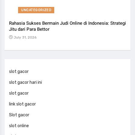
UNCATEGORIZED
Rahasia Sukses Bermain Judi Online di Indonesia: Strategi
The 
Jitu dari Para Bettor
Effe
July 31, 2026
Oc
slot gacor
slot gacor hari ini
slot gacor
link slot gacor
Slot gacor
slot online