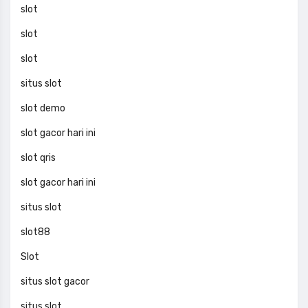
slot
slot
slot
situs slot
slot demo
slot gacor hari ini
slot qris
slot gacor hari ini
situs slot
slot88
Slot
situs slot gacor
situs slot