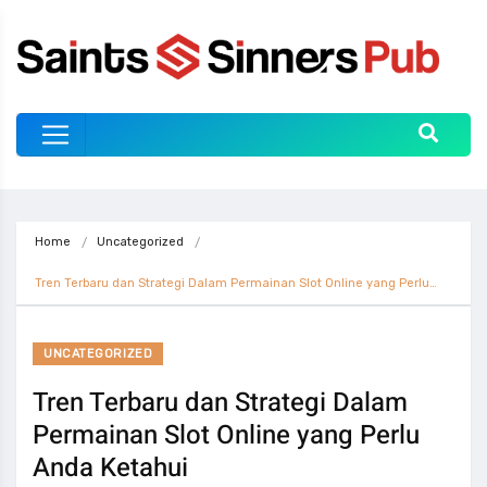
Home
Uncategorized
Tren Terbaru dan Strategi Dalam Permainan Slot Online yang Perlu…
UNCATEGORIZED
Tren Terbaru dan Strategi Dalam
Permainan Slot Online yang Perlu
Anda Ketahui