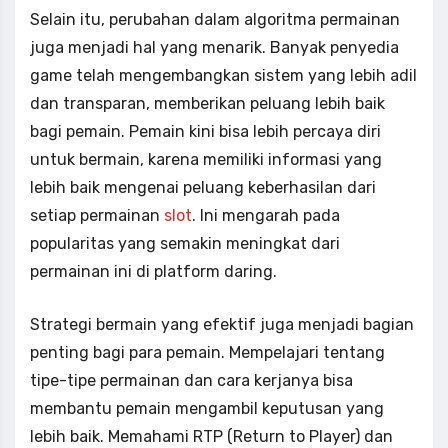
Selain itu, perubahan dalam algoritma permainan
juga menjadi hal yang menarik. Banyak penyedia
game telah mengembangkan sistem yang lebih adil
dan transparan, memberikan peluang lebih baik
bagi pemain. Pemain kini bisa lebih percaya diri
untuk bermain, karena memiliki informasi yang
lebih baik mengenai peluang keberhasilan dari
setiap permainan
slot
. Ini mengarah pada
popularitas yang semakin meningkat dari
permainan ini di platform daring.
Strategi bermain yang efektif juga menjadi bagian
penting bagi para pemain. Mempelajari tentang
tipe-tipe permainan dan cara kerjanya bisa
membantu pemain mengambil keputusan yang
lebih baik. Memahami RTP (Return to Player) dan