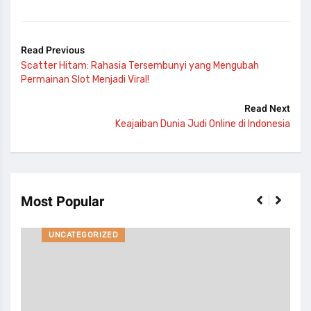
Read Previous
Scatter Hitam: Rahasia Tersembunyi yang Mengubah
Permainan Slot Menjadi Viral!
Read Next
Keajaiban Dunia Judi Online di Indonesia
Most Popular
UNCATEGORIZED