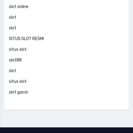
slot online
slot
slot
SITUS SLOT RESMI
situs slot
slot88
slot
situs slot
slot gacor