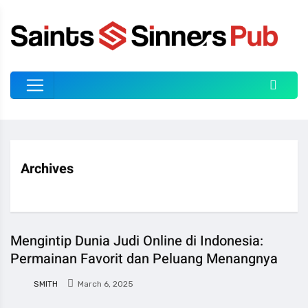
Archives
Mengintip Dunia Judi Online di Indonesia:
Permainan Favorit dan Peluang Menangnya
SMITH
March 6, 2025