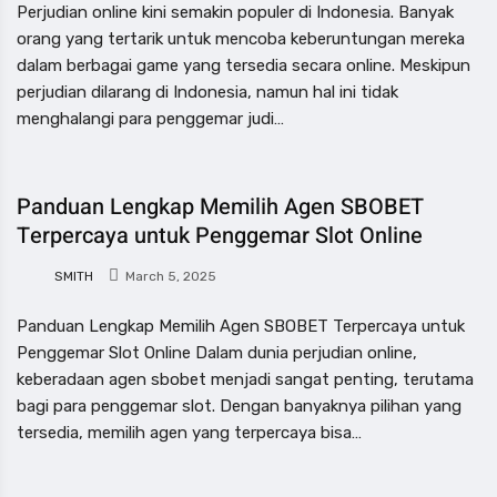
Perjudian online kini semakin populer di Indonesia. Banyak
orang yang tertarik untuk mencoba keberuntungan mereka
dalam berbagai game yang tersedia secara online. Meskipun
perjudian dilarang di Indonesia, namun hal ini tidak
menghalangi para penggemar judi…
Panduan Lengkap Memilih Agen SBOBET
Terpercaya untuk Penggemar Slot Online
SMITH
March 5, 2025
Panduan Lengkap Memilih Agen SBOBET Terpercaya untuk
Penggemar Slot Online Dalam dunia perjudian online,
keberadaan agen sbobet menjadi sangat penting, terutama
bagi para penggemar slot. Dengan banyaknya pilihan yang
tersedia, memilih agen yang terpercaya bisa…