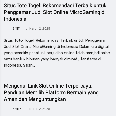
Situs Toto Togel: Rekomendasi Terbaik untuk
Penggemar Judi Slot Online MicroGaming di
Indonesia
SMITH
March 2, 2025
Situs Toto Togel: Rekomendasi Terbaik untuk Penggemar
Judi Slot Online MicroGaming di Indonesia Dalam era digital
yang semakin pesat ini, perjudian online telah menjadi salah
satu bentuk hiburan yang banyak diminati, terutama di
Indonesia. Salah…
Mengenal Link Slot Online Terpercaya:
Panduan Memilih Platform Bermain yang
Aman dan Menguntungkan
SMITH
March 2, 2025