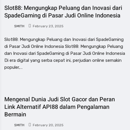
Slot88: Mengungkap Peluang dan Inovasi dari
SpadeGaming di Pasar Judi Online Indonesia
SMITH
February 23, 2025
Slot88: Mengungkap Peluang dan Inovasi dari SpadeGaming
di Pasar Judi Online Indonesia Slot88: Mengungkap Peluang
dan Inovasi dari SpadeGaming di Pasar Judi Online Indonesia
Di era digital yang serba cepat ini, perjudian online semakin
populer,…
Mengenal Dunia Judi Slot Gacor dan Peran
Link Alternatif API88 dalam Pengalaman
Bermain
SMITH
February 20, 2025